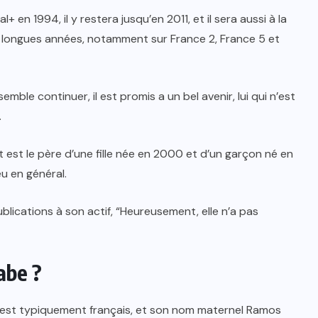
en 1994, il y restera jusqu’en 2011, et il sera aussi à la
s longues années, notamment sur France 2, France 5 et
mble continuer, il est promis a un bel avenir, lui qui n’est
.
t est le père d’une fille née en 2000 et d’un garçon né en
eu en général.
publications à son actif, “Heureusement, elle n’a pas
abe ?
t est typiquement français, et son nom maternel Ramos