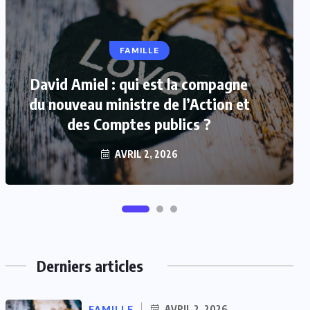
ACTUALITÉS
FAMILLE
David Amiel : qui est la compagne
Vincent Jeanbrun: Quelle est la
taille du nouveau Ministre délégué
du nouveau ministre de l’Action et
chargé du Logement de France?
des Comptes publics ?
AVRIL 2, 2026
AVRIL 2, 2026
Derniers articles
FAMILLE
AVRIL 2, 2026